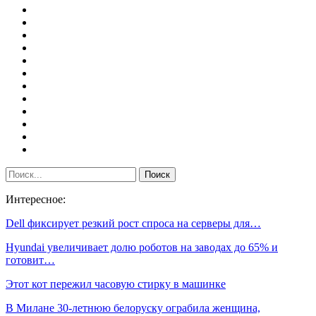
Интересное:
Dell фиксирует резкий рост спроса на серверы для…
Hyundai увеличивает долю роботов на заводах до 65% и
готовит…
Этот кот пережил часовую стирку в машинке
В Милане 30-летнюю белоруску ограбила женщина,