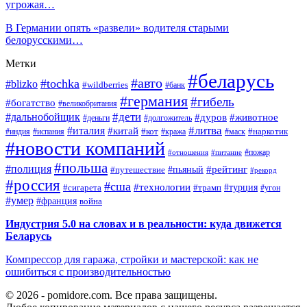
угрожая…
В Германии опять «развели» водителя старыми
белорусскими…
Метки
#беларусь
#авто
#tochka
#blizko
#wildberries
#банк
#германия
#гибель
#богатство
#великобритания
#дети
#дальнобойщик
#дуров
#животное
#деньги
#долгожитель
#литва
#италия
#китай
#кот
#наркотик
#индия
#испания
#кража
#маск
#новости компаний
#пожар
#отношения
#питание
#польша
#полиция
#рейтинг
#путешествие
#пьяный
#рекорд
#россия
#сша
#технологии
#турция
#сигарета
#трамп
#угон
#умер
#франция
война
Индустрия 5.0 на словах и в реальности: куда движется
Беларусь
Компрессор для гаража, стройки и мастерской: как не
ошибиться с производительностью
© 2026 - pomidore.com. Все права защищены.