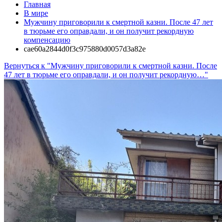
Главная
В мире
Мужчину приговорили к смертной казни. После 47 лет
в тюрьме его оправдали, и он получит рекордную
компенсацию
cae60a2844d0f3c975880d0057d3a82e
Вернуться к "Мужчину приговорили к смертной казни. После
47 лет в тюрьме его оправдали, и он получит рекордную…"