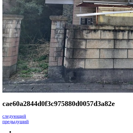
cae60a2844d0f3c975880d0057d3a82e
следующий
предыдущий