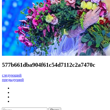
577b661dba904f61c54d7112c2a7470c
следующий
предыдущий