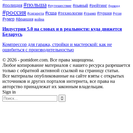
#польша
#полиция
#рейтинг
#путешествие
#пьяный
#рекорд
#россия
#сша
#технологии
#турция
#сигарета
#трамп
#угон
#умер
#франция
война
Индустрия 5.0 на словах и в реальности: куда движется
Беларусь
Компрессор для гаража, стройки и мастерской: как не
ошибиться с производительностью
© 2026 - pomidore.com. Все права защищены.
Любое копирование материалов с нашего ресурса разрешается
только с обратной активной ссылкой на страницу статьи.
Все материалы опубликованные на сайте взяты с открытых
источников и других порталов интернета, все права на
авторство принадлежат их законным владельцам.
Sign in