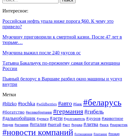
Интересное:
Российская нефть упала ниже порога $60. К чему это
привело?
Мужчину приговорили к смертной казни. После 47 лет в
тюрьме…
Мужчина выжил после 240 укусов ос
Татьяна Бакальчук по-прежнему самая богатая женщина
России
Пьяный белорус в Варшаве разбил окно машины и уснул
внутри
Метки
#беларусь
#авто
#tochka
#blizko
#wildberries
#банк
#германия
#гибель
#богатство
#великобритания
#дети
#дальнобойщик
#дуров
#животное
#деньги
#долгожитель
#литва
#италия
#китай
#кот
#наркотик
#индия
#испания
#кража
#маск
#новости компаний
#пожар
#отношения
#питание