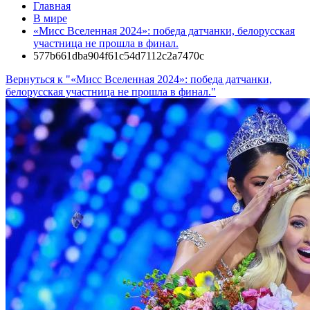
Главная
В мире
«Мисс Вселенная 2024»: победа датчанки, белорусская
участница не прошла в финал.
577b661dba904f61c54d7112c2a7470c
Вернуться к "«Мисс Вселенная 2024»: победа датчанки,
белорусская участница не прошла в финал."