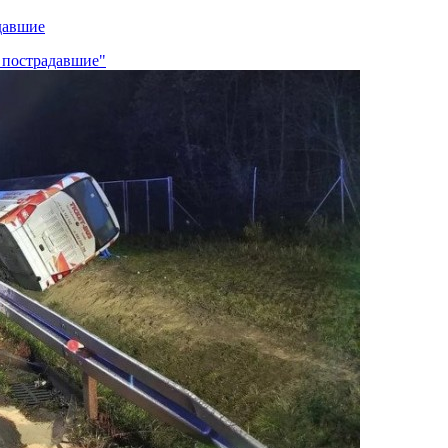
давшие
ь пострадавшие"