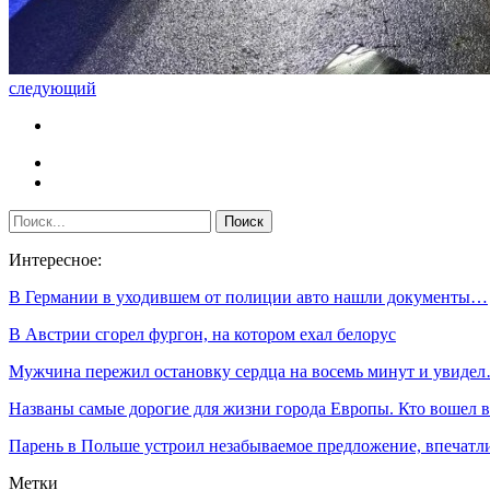
следующий
Интересное:
В Германии в уходившем от полиции авто нашли документы…
В Австрии сгорел фургон, на котором ехал белорус
Мужчина пережил остановку сердца на восемь минут и увиде
Названы самые дорогие для жизни города Европы. Кто вошел
Парень в Польше устроил незабываемое предложение, впечат
Метки