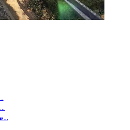
л…
 в…
лив…