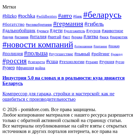
Метки
#беларусь
#авто
#tochka
#blizko
#wildberries
#банк
#германия
#гибель
#богатство
#великобритания
#дети
#дальнобойщик
#дуров
#животное
#деньги
#долгожитель
#литва
#италия
#китай
#кот
#наркотик
#индия
#испания
#кража
#маск
#новости компаний
#пожар
#отношения
#питание
#польша
#полиция
#рейтинг
#путешествие
#пьяный
#рекорд
#россия
#сша
#технологии
#турция
#сигарета
#трамп
#угон
#умер
#франция
война
Индустрия 5.0 на словах и в реальности: куда движется
Беларусь
Компрессор для гаража, стройки и мастерской: как не
ошибиться с производительностью
© 2026 - pomidore.com. Все права защищены.
Любое копирование материалов с нашего ресурса разрешается
только с обратной активной ссылкой на страницу статьи.
Все материалы опубликованные на сайте взяты с открытых
источников и других порталов интернета, все права на