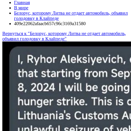
Главная
В мире
Белорус, которому Литва не отдает автомобиль, объявил
голодовку в Клайпеде
409e22062afaacb657c96c3169a31580
Вернуться к "Белорус, которому Литва не отдает автомобиль,
объявил голодовку в Клайпеде"