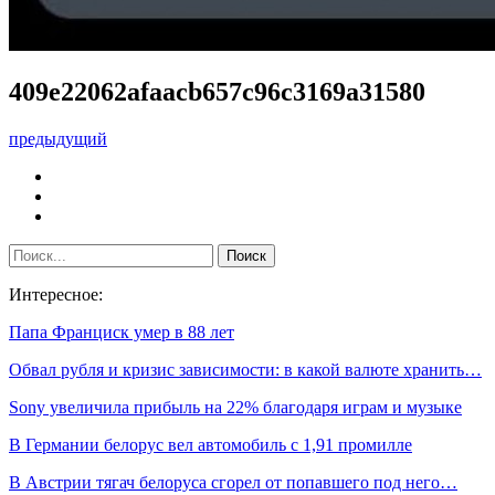
409e22062afaacb657c96c3169a31580
предыдущий
Интересное:
Папа Франциск умер в 88 лет
Обвал рубля и кризис зависимости: в какой валюте хранить…
Sony увеличила прибыль на 22% благодаря играм и музыке
В Германии белорус вел автомобиль с 1,91 промилле
В Австрии тягач белоруса сгорел от попавшего под него…