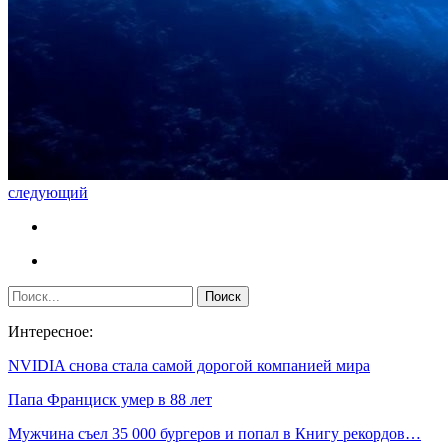
следующий
Интересное:
NVIDIA снова стала самой дорогой компанией мира
Папа Франциск умер в 88 лет
Мужчина съел 35 000 бургеров и попал в Книгу рекордов…