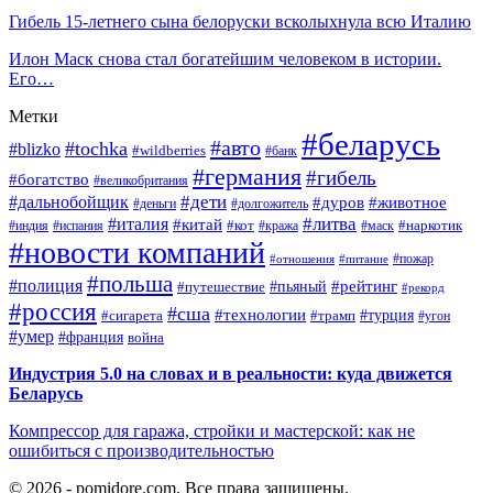
Гибель 15-летнего сына белоруски всколыхнула всю Италию
Илон Маск снова стал богатейшим человеком в истории.
Его…
Метки
#беларусь
#авто
#tochka
#blizko
#wildberries
#банк
#германия
#гибель
#богатство
#великобритания
#дети
#дальнобойщик
#дуров
#животное
#деньги
#долгожитель
#литва
#италия
#китай
#кот
#наркотик
#индия
#испания
#кража
#маск
#новости компаний
#пожар
#отношения
#питание
#польша
#полиция
#рейтинг
#путешествие
#пьяный
#рекорд
#россия
#сша
#технологии
#турция
#сигарета
#трамп
#угон
#умер
#франция
война
Индустрия 5.0 на словах и в реальности: куда движется
Беларусь
Компрессор для гаража, стройки и мастерской: как не
ошибиться с производительностью
© 2026 - pomidore.com. Все права защищены.