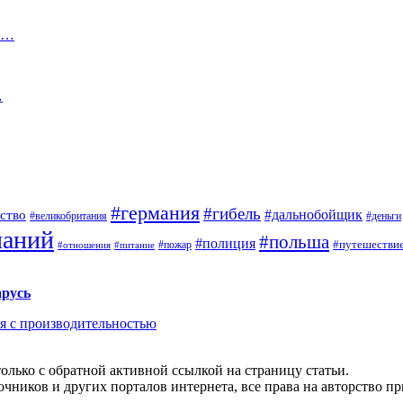
ше…
…
#германия
#гибель
#дальнобойщик
ство
#великобритания
#деньги
паний
#польша
#полиция
#путешестви
#пожар
#отношения
#питание
арусь
ся с производительностью
олько с обратной активной ссылкой на страницу статьи.
чников и других порталов интернета, все права на авторство п