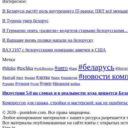
Интересное:
В Беларуси растёт роль внутреннего IT-рынка: ПВТ всё мень
В Турции умер белорус
В Германии опять «развели» водителя старыми белорусскими
В Варшаве вновь поляки напали на белоруску
ВАЗ 2107 с белорусскими номерами замечен в США
Метки
#беларусь
#авто
#tochka
#blizko
#богат
#wildberries
#банк
#новости ком
#литва
#китай
#кот
#наркотик
#кража
#маск
#умер
#турция
#франция
война
#трамп
#угон
Индустрия 5.0 на словах и в реальности: куда движется Бел
Компрессор для гаража, стройки и мастерской: как не ошибить
© 2026 - pomidore.com. Все права защищены.
Любое копирование материалов с нашего ресурса разрешается т
Все материалы опубликованные на сайте взяты с открытых исто
Sign in