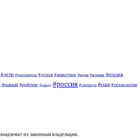
#дети
#италия
#дуров
#животное
#долгожитель
#индия
#испания
#россия
#сша
#рейтинг
#технологии
е
#пьяный
#сигарета
#рекорд
ринадлежат их законным владельцам.