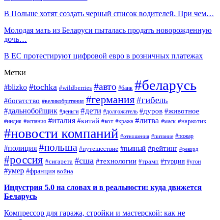
В Польше хотят создать черный список водителей. При чем…
Молодая мать из Беларуси пыталась продать новорожденную
дочь…
В ЕС протестируют цифровой евро в розничных платежах
Метки
#беларусь
#авто
#tochka
#blizko
#wildberries
#банк
#германия
#гибель
#богатство
#великобритания
#дети
#дальнобойщик
#дуров
#животное
#деньги
#долгожитель
#литва
#италия
#китай
#кот
#наркотик
#индия
#испания
#кража
#маск
#новости компаний
#пожар
#отношения
#питание
#польша
#полиция
#рейтинг
#путешествие
#пьяный
#рекорд
#россия
#сша
#технологии
#турция
#сигарета
#трамп
#угон
#умер
#франция
война
Индустрия 5.0 на словах и в реальности: куда движется
Беларусь
Компрессор для гаража, стройки и мастерской: как не