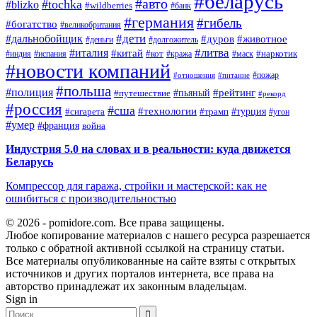
#беларусь
#авто
#tochka
#blizko
#wildberries
#банк
#германия
#гибель
#богатство
#великобритания
#дети
#дальнобойщик
#дуров
#животное
#деньги
#долгожитель
#литва
#италия
#китай
#кот
#наркотик
#индия
#испания
#кража
#маск
#новости компаний
#пожар
#отношения
#питание
#польша
#полиция
#рейтинг
#путешествие
#пьяный
#рекорд
#россия
#сша
#технологии
#турция
#сигарета
#трамп
#угон
#умер
#франция
война
Индустрия 5.0 на словах и в реальности: куда движется
Беларусь
Компрессор для гаража, стройки и мастерской: как не
ошибиться с производительностью
© 2026 - pomidore.com. Все права защищены.
Любое копирование материалов с нашего ресурса разрешается
только с обратной активной ссылкой на страницу статьи.
Все материалы опубликованные на сайте взяты с открытых
источников и других порталов интернета, все права на
авторство принадлежат их законным владельцам.
Sign in