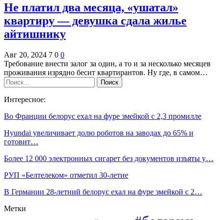
Не платил два месяца, «ушатал»
квартиру — девушка сдала жилье
айтишнику
Авг 20, 2024
7
0
0
Требование внести залог за один, а то и за несколько месяцев
проживания изрядно бесит квартирантов. Ну где, в самом…
Интересное:
Во Франции белорус ехал на фуре змейкой с 2,3 промилле
Hyundai увеличивает долю роботов на заводах до 65% и
готовит…
Более 12 000 электронных сигарет без документов изъяты у…
РУП «Белтелеком» отметил 30-летие
В Германии 28-летний белорус ехал на фуре змейкой с 2…
Метки