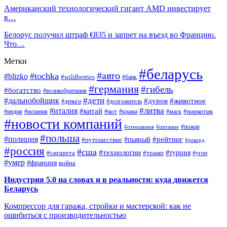
Американский технологический гигант AMD инвестирует
в…
Белорус получил штраф €835 и запрет на въезд во Францию.
Что…
Метки
#беларусь
#авто
#tochka
#blizko
#wildberries
#банк
#германия
#гибель
#богатство
#великобритания
#дети
#дальнобойщик
#дуров
#животное
#деньги
#долгожитель
#литва
#италия
#китай
#кот
#наркотик
#индия
#испания
#кража
#маск
#новости компаний
#пожар
#отношения
#питание
#польша
#полиция
#рейтинг
#путешествие
#пьяный
#рекорд
#россия
#сша
#технологии
#турция
#сигарета
#трамп
#угон
#умер
#франция
война
Индустрия 5.0 на словах и в реальности: куда движется
Беларусь
Компрессор для гаража, стройки и мастерской: как не
ошибиться с производительностью