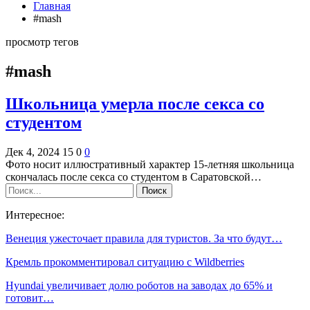
Главная
#mash
просмотр тегов
#mash
Школьница умерла после секса со
студентом
Дек 4, 2024
15
0
0
Фото носит иллюстративный характер 15-летняя школьница
скончалась после секса со студентом в Саратовской…
Интересное:
Венеция ужесточает правила для туристов. За что будут…
Кремль прокомментировал ситуацию с Wildberries
Hyundai увеличивает долю роботов на заводах до 65% и
готовит…