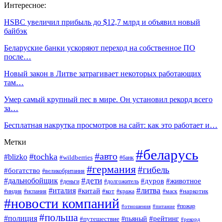
Интересное:
HSBC увеличил прибыль до $12,7 млрд и объявил новый
байбэк
Беларуские банки ускоряют переход на собственное ПО
после…
Новый закон в Литве затрагивает некоторых работающих
там…
Умер самый крупный пес в мире. Он установил рекорд всего
за…
Бесплатная накрутка просмотров на сайт: как это работает и…
Метки
#беларусь
#авто
#tochka
#blizko
#wildberries
#банк
#германия
#гибель
#богатство
#великобритания
#дети
#дальнобойщик
#дуров
#животное
#деньги
#долгожитель
#литва
#италия
#китай
#кот
#наркотик
#индия
#испания
#кража
#маск
#новости компаний
#пожар
#отношения
#питание
#польша
#полиция
#рейтинг
#путешествие
#пьяный
#рекорд