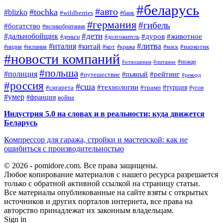
#беларусь
#авто
#tochka
#blizko
#wildberries
#банк
#германия
#гибель
#богатство
#великобритания
#дети
#дальнобойщик
#дуров
#животное
#деньги
#долгожитель
#литва
#италия
#китай
#кот
#наркотик
#индия
#испания
#кража
#маск
#новости компаний
#пожар
#отношения
#питание
#польша
#полиция
#рейтинг
#путешествие
#пьяный
#рекорд
#россия
#сша
#технологии
#турция
#сигарета
#трамп
#угон
#умер
#франция
война
Индустрия 5.0 на словах и в реальности: куда движется
Беларусь
Компрессор для гаража, стройки и мастерской: как не
ошибиться с производительностью
© 2026 - pomidore.com. Все права защищены.
Любое копирование материалов с нашего ресурса разрешается
только с обратной активной ссылкой на страницу статьи.
Все материалы опубликованные на сайте взяты с открытых
источников и других порталов интернета, все права на
авторство принадлежат их законным владельцам.
Sign in