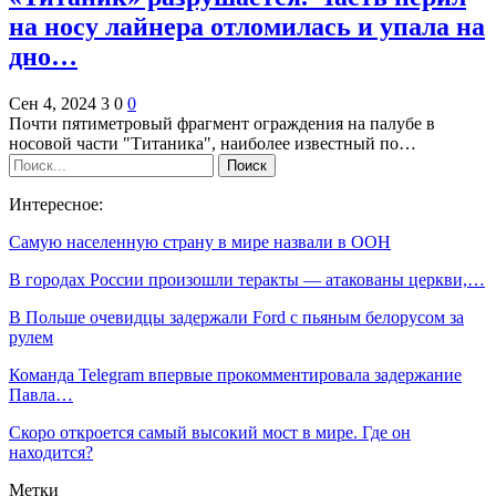
на носу лайнера отломилась и упала на
дно…
Сен 4, 2024
3
0
0
Почти пятиметровый фрагмент ограждения на палубе в
носовой части "Титаника", наиболее известный по…
Интересное:
Самую населенную страну в мире назвали в ООН
В городах России произошли теракты — атакованы церкви,…
В Польше очевидцы задержали Ford c пьяным белорусом за
рулем
Команда Telegram впервые прокомментировала задержание
Павла…
Скоро откроется самый высокий мост в мире. Где он
находится?
Метки