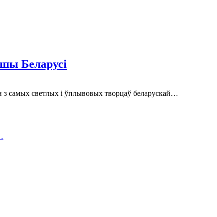
ушы Беларусі
дзін з самых светлых і ўплывовых творцаў беларускай…
…