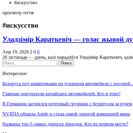
#искусство
просмотр тегов
#искусство
Уладзімір Караткевіч — голас жывой д
Апр 19, 2026
2
0
0
26 лістапада — дзень, калі нарадзіўся Уладзімір Караткевіч, а
Интересное:
Белоруса под наркотиками на угнанном автомобиле с погоней
Главные покупатели китайских автомобилей. Кто в топе?
В Германии загорелся почтовый грузовик с белорусом за рулем
NVIDIA обошла Apple и стала самой дорогой компанией мира
Названы топ-5 самых дорогих брендов. Кто на первом месте?