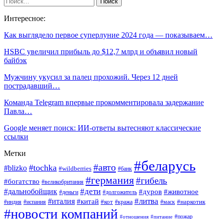
Интересное:
Как выглядело первое суперлуние 2024 года — показываем…
HSBC увеличил прибыль до $12,7 млрд и объявил новый
байбэк
Мужчину укусил за палец прохожий. Через 12 дней
пострадавший…
Команда Telegram впервые прокомментировала задержание
Павла…
Google меняет поиск: ИИ-ответы вытесняют классические
ссылки
Метки
#беларусь
#авто
#tochka
#blizko
#wildberries
#банк
#германия
#гибель
#богатство
#великобритания
#дети
#дальнобойщик
#дуров
#животное
#деньги
#долгожитель
#литва
#италия
#китай
#кот
#наркотик
#индия
#испания
#кража
#маск
#новости компаний
#пожар
#отношения
#питание