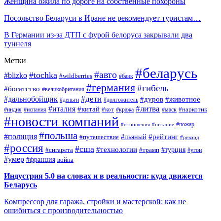
Женщина ожила по дороге на собственные похороны
Посольство Беларуси в Иране не рекомендует туристам…
В Германии из-за ДТП с фурой белоруса закрывали два
туннеля
Метки
#беларусь
#авто
#tochka
#blizko
#wildberries
#банк
#германия
#гибель
#богатство
#великобритания
#дети
#дальнобойщик
#дуров
#животное
#деньги
#долгожитель
#литва
#италия
#китай
#кот
#наркотик
#индия
#испания
#кража
#маск
#новости компаний
#пожар
#отношения
#питание
#польша
#полиция
#рейтинг
#путешествие
#пьяный
#рекорд
#россия
#сша
#технологии
#турция
#сигарета
#трамп
#угон
#умер
#франция
война
Индустрия 5.0 на словах и в реальности: куда движется
Беларусь
Компрессор для гаража, стройки и мастерской: как не
ошибиться с производительностью