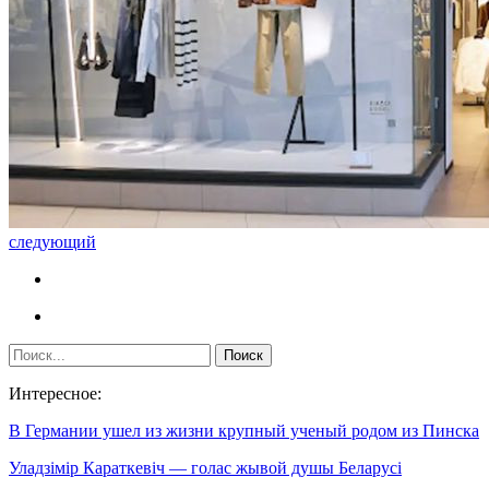
следующий
Интересное:
В Германии ушел из жизни крупный ученый родом из Пинска
Уладзімір Караткевіч — голас жывой душы Беларусі