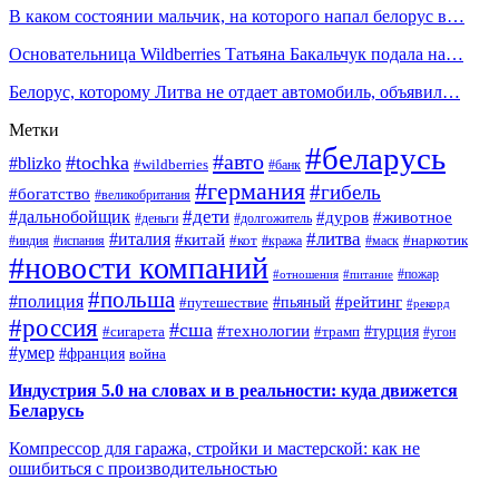
В каком состоянии мальчик, на которого напал белорус в…
Основательница Wildberries Татьяна Бакальчук подала на…
Белорус, которому Литва не отдает автомобиль, объявил…
Метки
#беларусь
#авто
#tochka
#blizko
#wildberries
#банк
#германия
#гибель
#богатство
#великобритания
#дети
#дальнобойщик
#дуров
#животное
#деньги
#долгожитель
#литва
#италия
#китай
#кот
#наркотик
#индия
#испания
#кража
#маск
#новости компаний
#пожар
#отношения
#питание
#польша
#полиция
#рейтинг
#путешествие
#пьяный
#рекорд
#россия
#сша
#технологии
#турция
#сигарета
#трамп
#угон
#умер
#франция
война
Индустрия 5.0 на словах и в реальности: куда движется
Беларусь
Компрессор для гаража, стройки и мастерской: как не
ошибиться с производительностью