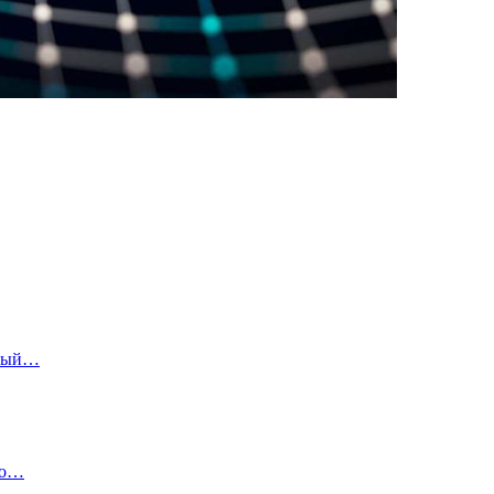
зный…
но…