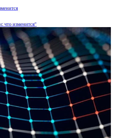
зменится
: что изменится"