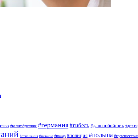
а
#германия
#гибель
#дальнобойщик
ство
#великобритания
#деньги
паний
#польша
#полиция
#путешестви
#пожар
#отношения
#питание