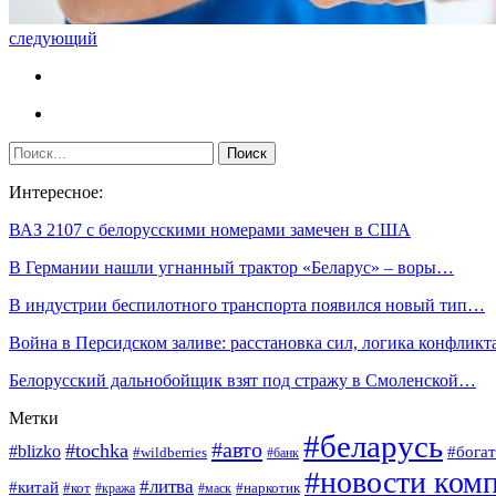
следующий
Интересное:
ВАЗ 2107 с белорусскими номерами замечен в США
В Германии нашли угнанный трактор «Беларус» – воры…
В индустрии беспилотного транспорта появился новый тип…
Война в Персидском заливе: расстановка сил, логика конфликт
Белорусский дальнобойщик взят под стражу в Смоленской…
Метки
#беларусь
#авто
#tochka
#blizko
#богат
#wildberries
#банк
#новости ком
#литва
#китай
#кот
#наркотик
#кража
#маск