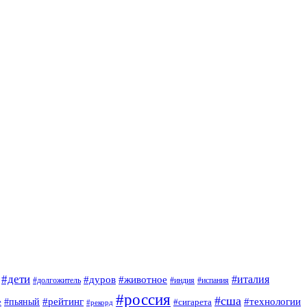
#дети
#италия
#дуров
#животное
#долгожитель
#индия
#испания
#россия
#сша
#рейтинг
#технологии
е
#пьяный
#сигарета
#рекорд