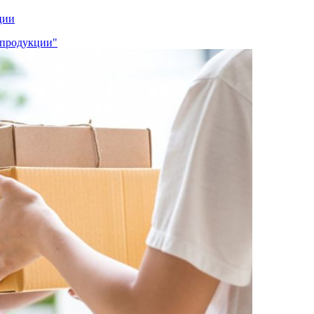
ции
 продукции"