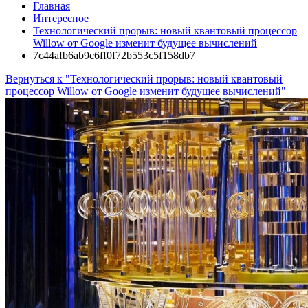
Главная
Интересное
Технологический прорыв: новый квантовый процессор
Willow от Google изменит будущее вычислений
7c44afb6ab9c6ff0f72b553c5f158db7
Вернуться к "Технологический прорыв: новый квантовый
процессор Willow от Google изменит будущее вычислений"