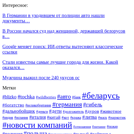
Интересное:
В Германии в уходившем от полиции авто нашли
документы…
В России начался суд над женщиной, державшей белорусов
в…
Google меняет поиск: ИИ-ответы вытесняют классические
ссылки
Стали известны самые лучшие города для жизни. Какой
оказался…
Мужчина выжил после 240 укусов ос
Метки
#беларусь
#авто
#tochka
#blizko
#wildberries
#банк
#германия
#гибель
#богатство
#великобритания
#дети
#дальнобойщик
#дуров
#животное
#деньги
#долгожитель
#литва
#италия
#китай
#кот
#наркотик
#индия
#испания
#кража
#маск
#новости компаний
#пожар
#отношения
#питание
#польша
#полиция
#рейтинг