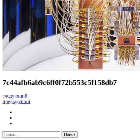
7c44afb6ab9c6ff0f72b553c5f158db7
следующий
предыдущий