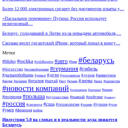
Более 12 000 электронных сигарет без документов изъяты у…
«Пасхальное перемирие» Путина: Россия использует
религиозный…
Белорус, голодавший в Литве из-за невыдачи автомобиля,…
Сколько весит гигантский iPhone, который попал в книгу…
Метки
#беларусь
#авто
#tochka
#blizko
#wildberries
#банк
#германия
#гибель
#богатство
#великобритания
#дети
#дальнобойщик
#дуров
#животное
#деньги
#долгожитель
#литва
#италия
#китай
#кот
#наркотик
#индия
#испания
#кража
#маск
#новости компаний
#пожар
#отношения
#питание
#польша
#полиция
#рейтинг
#путешествие
#пьяный
#рекорд
#россия
#сша
#технологии
#турция
#сигарета
#трамп
#угон
#умер
#франция
война
Индустрия 5.0 на словах и в реальности: куда движется
Беларусь