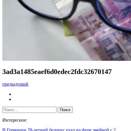
3ad3a1485eaef6d0edec2fdc32670147
предыдущий
Интересное:
В Германии 28-летний белорус ехал на фуре змейкой с 2…