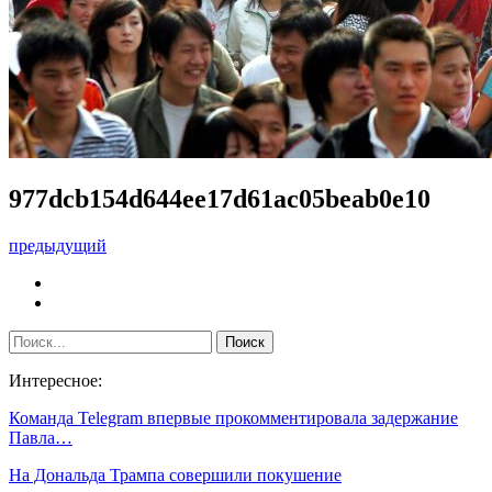
977dcb154d644ee17d61ac05beab0e10
предыдущий
Интересное:
Команда Telegram впервые прокомментировала задержание
Павла…
На Дональда Трампа совершили покушение