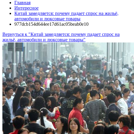
Главная
Интересное
Китай замедляется: почему падает спрос на жильё,
автомобили и люксовые товары
977dcb154d644ee17d61ac05beab0e10
Вернуться к "Китай замедляется: почему падает спрос на
жильё, автомобили и люксовые товары"