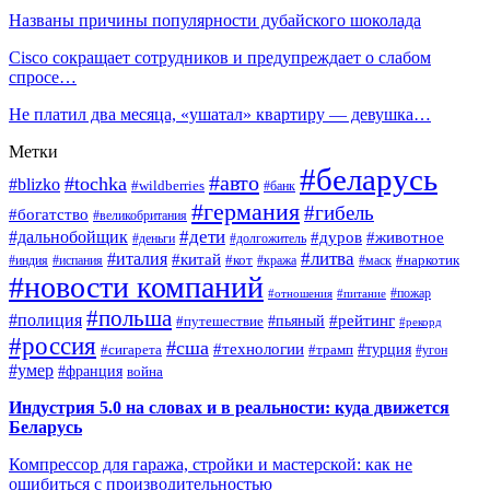
Названы причины популярности дубайского шоколада
Cisco сокращает сотрудников и предупреждает о слабом
спросе…
Не платил два месяца, «ушатал» квартиру — девушка…
Метки
#беларусь
#авто
#tochka
#blizko
#wildberries
#банк
#германия
#гибель
#богатство
#великобритания
#дети
#дальнобойщик
#дуров
#животное
#деньги
#долгожитель
#литва
#италия
#китай
#кот
#наркотик
#индия
#испания
#кража
#маск
#новости компаний
#пожар
#отношения
#питание
#польша
#полиция
#рейтинг
#путешествие
#пьяный
#рекорд
#россия
#сша
#технологии
#турция
#сигарета
#трамп
#угон
#умер
#франция
война
Индустрия 5.0 на словах и в реальности: куда движется
Беларусь
Компрессор для гаража, стройки и мастерской: как не
ошибиться с производительностью