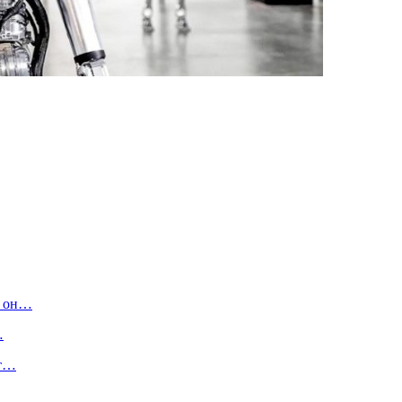
о он…
…
ет…