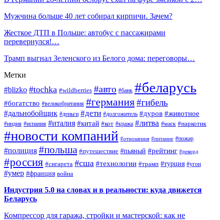
Мужчина больше 40 лет собирал кирпичи. Зачем?
Жесткое ДТП в Польше: автобус с пассажирами
перевернулся!…
Трамп выгнал Зеленского из Белого дома: переговоры…
Метки
#беларусь
#авто
#tochka
#blizko
#wildberries
#банк
#германия
#гибель
#богатство
#великобритания
#дети
#дальнобойщик
#дуров
#животное
#деньги
#долгожитель
#литва
#италия
#китай
#кот
#наркотик
#индия
#испания
#кража
#маск
#новости компаний
#пожар
#отношения
#питание
#польша
#полиция
#рейтинг
#путешествие
#пьяный
#рекорд
#россия
#сша
#технологии
#турция
#сигарета
#трамп
#угон
#умер
#франция
война
Индустрия 5.0 на словах и в реальности: куда движется
Беларусь
Компрессор для гаража, стройки и мастерской: как не